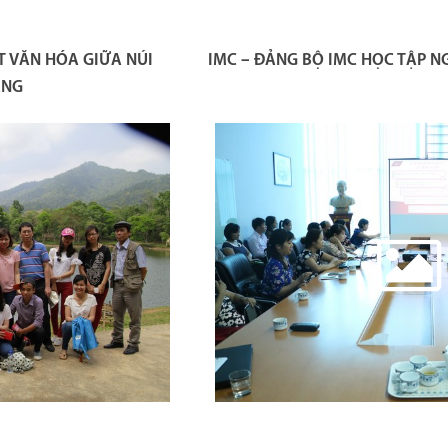
T VĂN HÓA GIỮA NÚI
IMC – ĐẢNG BỘ IMC HỌC TẬP NG
ANG