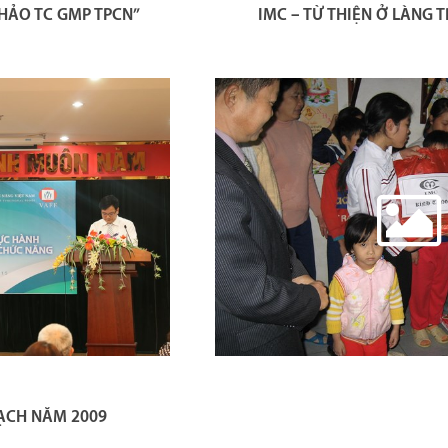
THẢO TC GMP TPCN”
IMC – TỪ THIỆN Ở LÀNG T
OẠCH NĂM 2009