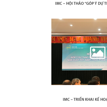
IMC – HỘI THẢO “GÓP Ý DỰ 
IMC – TRIỂN KHAI KẾ H