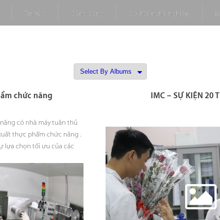
Tin tức
Cộng đồng
Cơ hội nghề nghiệp
L
phẩm chức năng
IMC – SỰ KIỆN 20 
 năng có nhà máy tuân thủ
xuất thực phẩm chức năng .
sự lựa chọn tối ưu của các
, phân phối