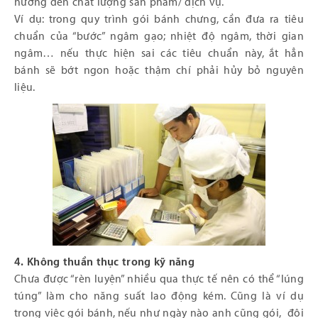
hưởng đến chất lượng sản phẩm/ dịch vụ.
Ví dụ: trong quy trình gói bánh chưng, cần đưa ra tiêu
chuẩn của “bước” ngâm gạo; nhiệt độ ngâm, thời gian
ngâm… nếu thực hiện sai các tiêu chuẩn này, ắt hẳn
bánh sẽ bớt ngon hoặc thậm chí phải hủy bỏ nguyên
liệu.
4. Không thuần thục trong kỹ năng
Chưa được “rèn luyện” nhiều qua thực tế nên có thể “lúng
túng” làm cho năng suất lao động kém. Cũng là ví dụ
trong việc gói bánh, nếu như ngày nào anh cũng gói, đôi