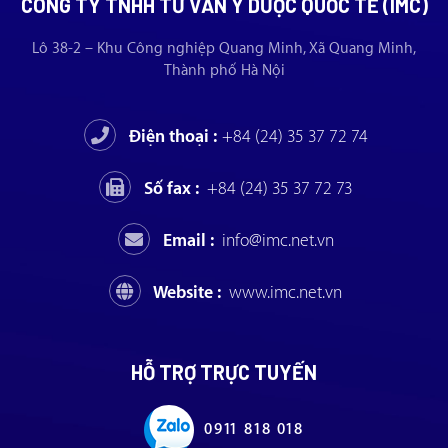
CÔNG TY TNHH TƯ VẤN Y DƯỢC QUỐC TẾ (IMC)
Lô 38-2 – Khu Công nghiệp Quang Minh, Xã Quang Minh,
Thành phố Hà Nội
Điện thoại :
+84 (24) 35 37 72 74
Số fax :
+84 (24) 35 37 72 73
Email :
info@imc.net.vn
Website :
www.imc.net.vn
HỖ TRỢ TRỰC TUYẾN
0911 818 018