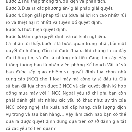
Bước 2. Thu thập thông tin, dữ kiện và phân tích.
Bước 3. Đưa ra các phương án/ giải pháp giải quyết.
Bước 4. Chọn giải pháp tối ưu (đưa lại lợi ích cao nhất/ rủi
ro và thiệt hại ít nhất) và tuyên bố quyết định.
Bước 5. Thực hiện quyết định.
Bước 6. Đánh giá quyết định và rút kinh nghiệm.
Cá nhân tôi thấy, bước 2 là bước quan trọng nhất, bởi một
quyết định đúng đắn chỉ được đưa ra khi chúng ta có đầy
đủ thông tin, và đó là những dữ liệu đáng tin cậy. Hãy
tưởng tượng bạn là nhân viên phòng Kế hoạch Vật tư và
bạn được sếp giao nhiệm vụ quyết định lựa chọn nhà
cung cấp (NCC) cho 1 loại máy mà công ty sẽ đầu tư. Giả
sử bạn đã lựa chọn được 3 NCC và cần quyết định ký hợp
đồng mua máy với 1 NCC. Ngoài yếu tố chi phí, bạn còn
phải đánh giá rất nhiều các yếu tố khác như: uy tín của
NCC, công nghệ sản xuất, nơi cấp hàng, chất lượng dịch
vụ trong và sau bán hàng… Vậy làm cách nào bạn có thể
đưa ra được quyết định đúng dựa trên cơ sở đánh giá tất
cả các yếu tố liên quan?