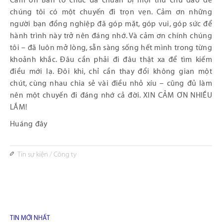
Cảm ơn Ban tổ chức đã chuẩn bị mọi thứ chu đáo để
chúng tôi có một chuyến đi trọn vẹn. Cảm ơn những
người bạn đồng nghiệp đã góp mặt, góp vui, góp sức để
hành trình này trở nên đáng nhớ. Và cảm ơn chính chúng
tôi – đã luôn mở lòng, sẵn sàng sống hết mình trong từng
khoảnh khắc. Đâu cần phải đi đâu thật xa để tìm kiếm
điều mới lạ. Đôi khi, chỉ cần thay đổi không gian một
chút, cùng nhau chia sẻ vài điều nhỏ xíu – cũng đủ làm
nên một chuyến đi đáng nhớ cả đời. XIN CẢM ƠN NHIỀU
LẮM!
Huáng đây
Tin sự kiện
/
Công ty
TIN MỚI NHẤT