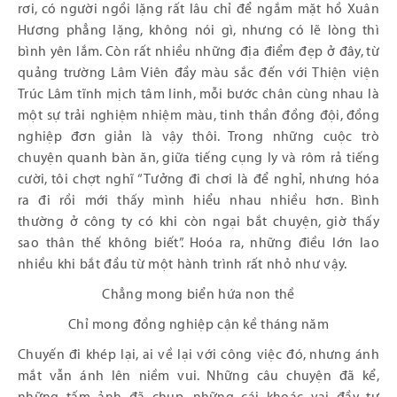
rơi, có người ngồi lặng rất lâu chỉ để ngắm mặt hồ Xuân
Hương phẳng lặng, không nói gì, nhưng có lẽ lòng thì
bình yên lắm. Còn rất nhiều những địa điểm đẹp ở đây, từ
quảng trường Lâm Viên đầy màu sắc đến với Thiện viện
Trúc Lâm tĩnh mịch tâm linh, mỗi bước chân cùng nhau là
một sự trải nghiệm nhiệm màu, tinh thần đồng đội, đồng
nghiệp đơn giản là vậy thôi. Trong những cuộc trò
chuyện quanh bàn ăn, giữa tiếng cụng ly và rôm rả tiếng
cười, tôi chợt nghĩ “Tưởng đi chơi là để nghỉ, nhưng hóa
ra đi rồi mới thấy mình hiểu nhau nhiều hơn. Bình
thường ở công ty có khi còn ngại bắt chuyện, giờ thấy
sao thân thế không biết”. Hoóa ra, những điều lớn lao
nhiều khi bắt đầu từ một hành trình rất nhỏ như vậy.
Chẳng mong biển hứa non thề
Chỉ mong đồng nghiệp cận kề tháng năm
Chuyến đi khép lại, ai về lại với công việc đó, nhưng ánh
mắt vẫn ánh lên niềm vui. Những câu chuyện đã kể,