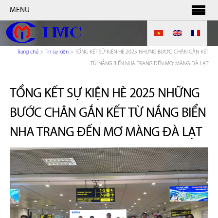
MENU
Trang chủ
>
Tin sự kiện
>
TỔNG KẾT SỰ KIỆN HÈ 2025 NHỮNG BƯỚC CHÂN GẮN KẾT
TỪ NẮNG BIỂN NHA TRANG ĐẾN MƠ MÀNG ĐÀ LẠT
TỔNG KẾT SỰ KIỆN HÈ 2025 NHỮNG
BƯỚC CHÂN GẮN KẾT TỪ NẮNG BIỂN
NHA TRANG ĐẾN MƠ MÀNG ĐÀ LẠT