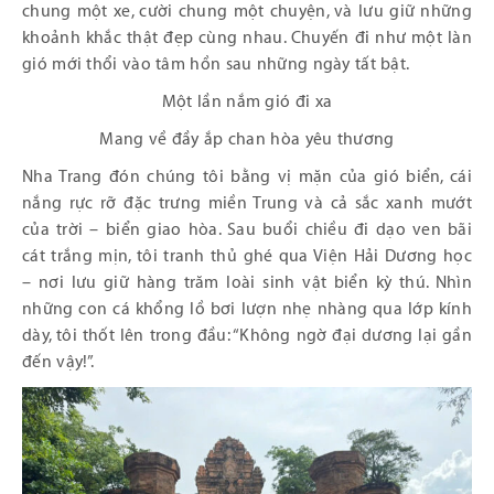
chung một xe, cười chung một chuyện, và lưu giữ những
khoảnh khắc thật đẹp cùng nhau. Chuyến đi như một làn
gió mới thổi vào tâm hồn sau những ngày tất bật.
Một lần nắm gió đi xa
Mang về đầy ắp chan hòa yêu thương
Nha Trang đón chúng tôi bằng vị mặn của gió biển, cái
nắng rực rỡ đặc trưng miền Trung và cả sắc xanh mướt
của trời – biển giao hòa. Sau buổi chiều đi dạo ven bãi
cát trắng mịn, tôi tranh thủ ghé qua Viện Hải Dương học
– nơi lưu giữ hàng trăm loài sinh vật biển kỳ thú. Nhìn
những con cá khổng lồ bơi lượn nhẹ nhàng qua lớp kính
dày, tôi thốt lên trong đầu: “Không ngờ đại dương lại gần
đến vậy!”.