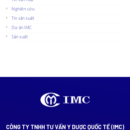
Nghiên cứu
Tin sản xuất
Dự án IMC
Sản xuất
CÔNG TY TNHH TƯ VẤN Y DƯỢC QUỐC TẾ (IMC)