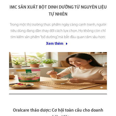
IMC SẢN XUẤT BỘT DINH DƯỠNG TỪ NGUYÊN LIỆU
TỰ NHIÊN
Trong một thị trường thực phẩm ngày càng cạnh tranh, người
tiêu dùng đang dần thay đổi cách lựa chọn. Họ không còn chỉ
tìm kiếm sản phẩm “bổ dưỡng”, mà bắt đầu quan tâm sâu hơn:
nguyên liệu đến từ đâu, được trồng như thế nào, và sản phẩm
Xem thêm
Oralcare thảo dược: Cơ hội toàn cầu cho doanh