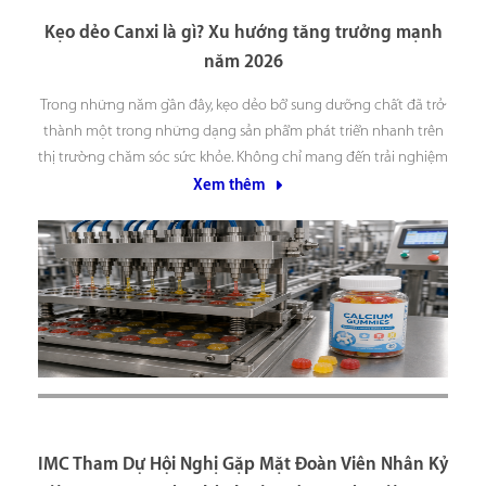
Kẹo dẻo Canxi là gì? Xu hướng tăng trưởng mạnh
năm 2026
Trong những năm gần đây, kẹo dẻo bổ sung dưỡng chất đã trở
thành một trong những dạng sản phẩm phát triển nhanh trên
thị trường chăm sóc sức khỏe. Không chỉ mang đến trải nghiệm
sử dụng tiện lợi và dễ chịu hơn so với các dạng viên truyền
Xem thêm
IMC Tham Dự Hội Nghị Gặp Mặt Đoàn Viên Nhân Kỷ