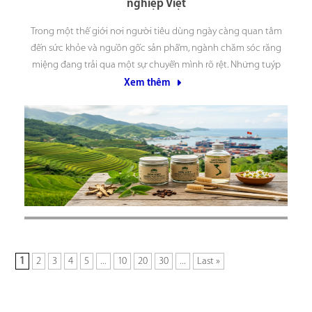
nghiệp Việt
Trong một thế giới nơi người tiêu dùng ngày càng quan tâm
đến sức khỏe và nguồn gốc sản phẩm, ngành chăm sóc răng
miệng đang trải qua một sự chuyển mình rõ rệt. Những tuýp
kem đánh răng không còn chỉ đơn thuần là sản phẩm làm sạch,
Xem thêm
mà
1
2
3
4
5
...
10
20
30
...
Last »