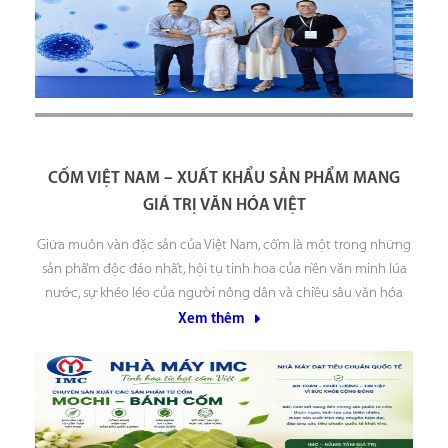
CỐM VIỆT NAM – XUẤT KHẨU SẢN PHẨM MANG
GIÁ TRỊ VĂN HÓA VIỆT
Giữa muôn vàn đặc sản của Việt Nam, cốm là một trong những
sản phẩm độc đáo nhất, hội tụ tinh hoa của nền văn minh lúa
nước, sự khéo léo của người nông dân và chiều sâu văn hóa
dân tộc. Từ những hạt lúa nếp non căng tràn
Xem thêm