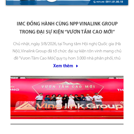
IMC ĐỒNG HÀNH CÙNG NPP VINALINK GROUP
TRONG ĐẠI SỰ KIỆN “VƯƠN TẦM CAO MỚI”
Chủ nhật, ngày 3/8/2026, tại Trung tâm Hội nghị Quốc gia (Hà
Nội), Vinalink Group đã tổ chức đại sự kiện tôn vinh mang chủ
đề “Vươn Tầm Cao Mới”, quy tụ hơn 3.000 nhà phân phối, thủ
lĩnh hệ thống trên toàn quốc, cùng sự góp mặt của đông
Xem thêm