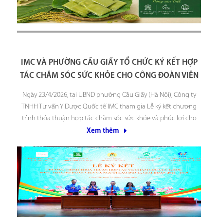
IMC VÀ PHƯỜNG CẦU GIẤY TỔ CHỨC KÝ KẾT HỢP
TÁC CHĂM SÓC SỨC KHỎE CHO CÔNG ĐOÀN VIÊN
Ngày 23/4/2026, tại UBND phường Cầu Giấy (Hà Nội), Công ty
TNHH Tư vấn Y Dược Quốc tế IMC tham gia Lễ ký kết chương
trình thỏa thuận hợp tác chăm sóc sức khỏe và phúc lợi cho
đoàn viên, người lao động giai đoạn 2026–2030. Chương trình
Xem thêm
được triển