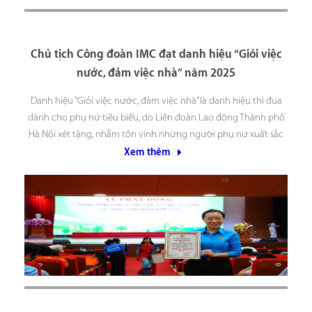
Chủ tịch Công đoàn IMC đạt danh hiệu “Giỏi việc
nước, đảm việc nhà” năm 2025
Danh hiệu “Giỏi việc nước, đảm việc nhà” là danh hiệu thi đua
dành cho phụ nữ tiêu biểu, do Liên đoàn Lao động Thành phố
Hà Nội xét tặng, nhằm tôn vinh những người phụ nữ xuất sắc
trong cả công việc xã hội và vai trò gia đình
Xem thêm