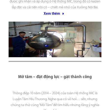
được ghi nhận và áp dụng ở Hệ thống IMC, trong đó có kaizen
lắp đặt và cải tiến nồi cô – chiết mẻ nhỏ của Xưởng Nội Bài.
Đứng trước tình trạng: các đơn hàng gia
Xem thêm
Mở tâm – đặt động lực – gặt thành công
Thông điệp 10 năm (2014 – 2024) của toàn Hệ thống IMC là
Luyện Tâm Yêu Thương. Nghe qua có vẻ hơi… sến, nhưng
chúng ta thử cùng “Mở Tâm” để tìm hiểu những tầng ý nghĩa