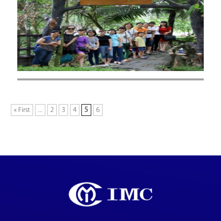
« First
...
2
3
4
5
6