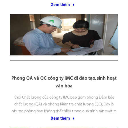
Dù không phải là những buổi đào tạo
Xem thêm
Phòng QA và QC công ty IMC đi đào tạo, sinh hoạt
văn hóa
Khối Chất lượng của công ty IMC bao gồm phòng Đảm bảo
chất lượng (QA) và phòng Kiểm tra chất lượng (QC). Đây là
những phòng ban không thể thiếu trong quá trình sản xuất ra
các sản phẩm thực phẩm chức năng nói chung và trong từng
Xem thêm
hành động