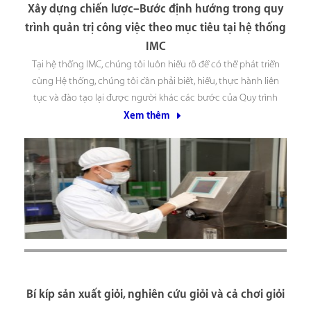
Xây dựng chiến lược–Bước định hướng trong quy
trình quản trị công việc theo mục tiêu tại hệ thống
IMC
Tại hệ thống IMC, chúng tôi luôn hiểu rõ để có thể phát triển
cùng Hệ thống, chúng tôi cần phải biết, hiểu, thực hành liên
tục và đào tạo lại được người khác các bước của Quy trình
“Quản trị công việc theo mục tiêu”: Bước 1. Xây dựng
Xem thêm
Bí kíp sản xuất giỏi, nghiên cứu giỏi và cả chơi giỏi