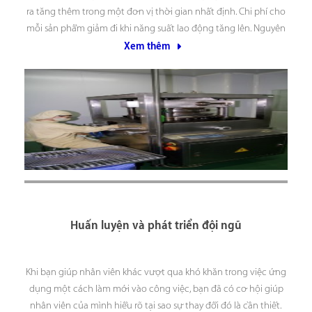
ra tăng thêm trong một đơn vị thời gian nhất định. Chi phí cho
mỗi sản phẩm giảm đi khi năng suất lao động tăng lên. Nguyên
nhân gây ra năng xuất lao động kém? 1. Thái
Xem thêm
Huấn luyện và phát triển đội ngũ
Khi bạn giúp nhân viên khác vượt qua khó khăn trong việc ứng
dụng một cách làm mới vào công việc, bạn đã có cơ hội giúp
nhân viên của mình hiểu rõ tại sao sự thay đổi đó là cần thiết.