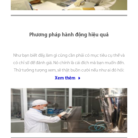
Phương pháp hành động hiệu quả
Như bạn biết đấy, làm gì cũng cần phải có mục tiêu cụ thể và
có chỉ số để đánh giá. Nó chính là cái đích mà bạn muốn đến.
Thử tưởng tượng xem, sẽ thật buồn cười nếu như ai đó hỏi:
“bạn làm việc này để làm gì”
Xem thêm