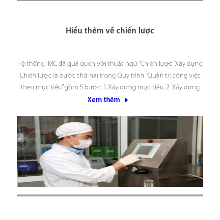
Hiểu thêm về chiến lược
Hệ thống IMC đã quá quen với thuật ngữ “Chiến lược”. Xây dựng
Chiến lược là bước thứ hai trong Quy trình “Quản trị công việc
theo mục tiêu” gồm 5 bước: 1. Xây dựng mục tiêu. 2. Xây dựng
chiến lược (biện pháp) hành động. 3. Xây dựng kế
Xem thêm