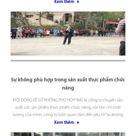
của thông điệp này… Để có thêm thông tin ngõ hầu phục vụ
Xem thêm
Sự không phù hợp trong sản xuất thực phẩm chức
năng
ĐÔI DÒNG VỀ SỰ KHÔNG PHÙ HỢP IMC là công ty chuyên sản
xuất các sản phẩm thực phẩm chức năng, với tôn chỉ chât
lượng của mình, công ty luôn quan tâm đến yếu tố “sự không
phù hợp” và có tinh thần giải quyết triệt để vấn đề
Xem thêm