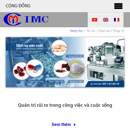
CỘNG ĐỒNG
/
Trang chủ
>
Tin tức > Đào tạo
(Page 6)
Quản trị rủi ro trong công việc và cuộc sống
Xem thêm