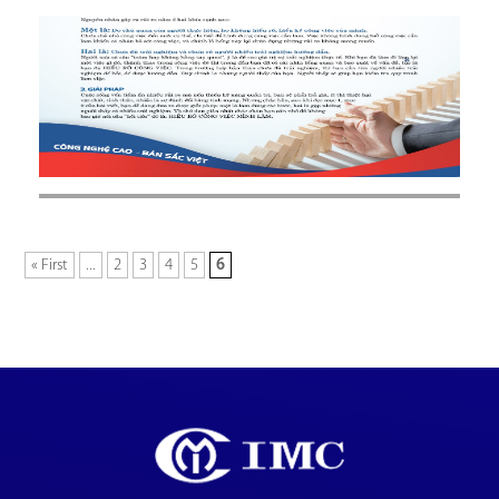
« First
...
2
3
4
5
6