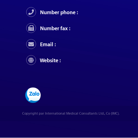
Number phone :
Number fax :
Email :
Website :
Copyright par International Medical Consultants Ltd., Co (IMC).